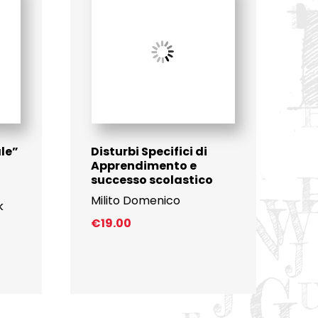
ale”
Disturbi Specifici di
Apprendimento e
successo scolastico
Milito Domenico
k
€
19.00