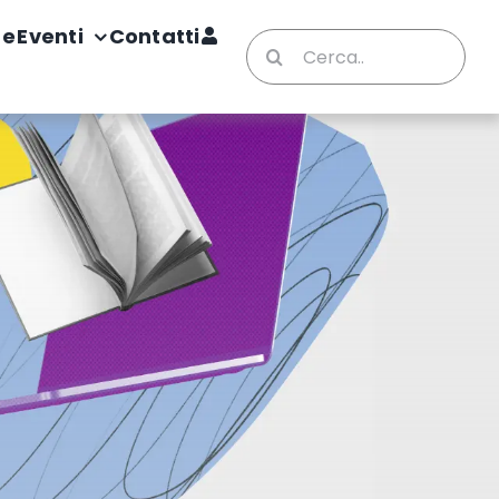
te
Eventi
Contatti
Cerca
per: