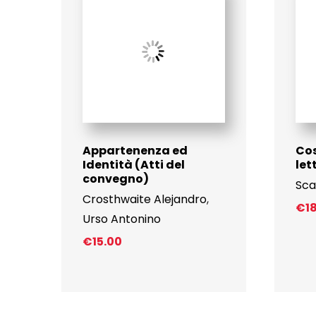
Appartenenza ed
Cos
Identità (Atti del
let
convegno)
Sca
Crosthwaite Alejandro
,
€
1
Urso Antonino
€
15.00