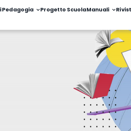
i
Pedagogia
Progetto Scuola
Manuali
Rivis