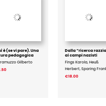
ì è (se vi pare). Una
Dalla “ricerca razzi
tura pedagogica
ai campi nazisti
ramuzzo Gilberto
Fings Karola
,
Heuß
Herbert
,
Sparing Fran
8.50
€
18.00