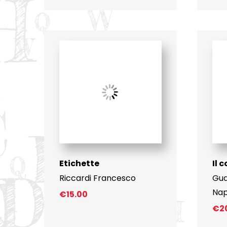
Etichette
Il 
Riccardi Francesco
Gua
Nap
€
15.00
€
2