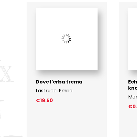
Dove l’erba trema
Ech
kn
Lastrucci Emilio
Mon
€
19.50
€
0