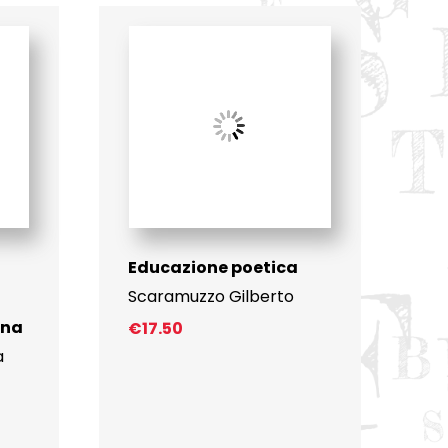
Educazione poetica
Scaramuzzo Gilberto
gna
€
17.50
a