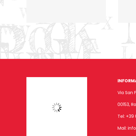
INFORM
Via San 
00153, 
Tel:
+39 
Mail:
inf