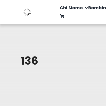
Salta
Chi Siamo
Bambin
al
contenuto
136