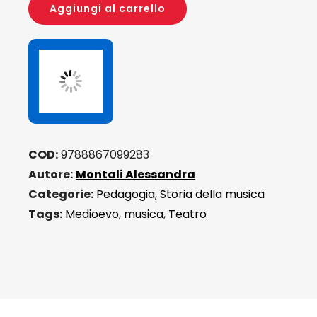
of
Aggiungi al carrello
faith
and
knowledge
(PDF)
quantità
COD:
9788867099283
Autore:
Montali Alessandra
Categorie:
Pedagogia
,
Storia della musica
Tags:
Medioevo
,
musica
,
Teatro