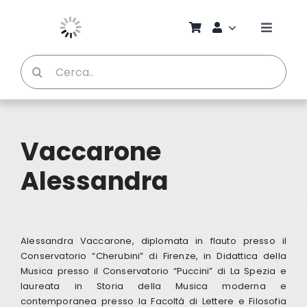
Salta
al
Toggle
contenuto
Naviga
Cerca
Chi S
per:
Bambi
Vaccarone
Pedag
Alessandra
Proget
Alessandra Vaccarone, diplomata in flauto presso il
Manual
Conservatorio “Cherubini” di Firenze, in Didattica della
Musica presso il Conservatorio “Puccini” di La Spezia e
laureata in Storia della Musica moderna e
Riviste
contemporanea presso la Facoltà di Lettere e Filosofia