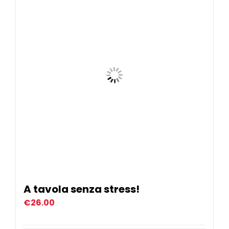
Eventi
Contat
Profilo
Carrel
A tavola senza stress!
€
26.00