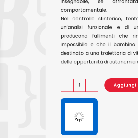
insegnabile, se affronta
comportamentale.
Nel controllo sfinterico, tent
un’analisi funzionale e di
producono fallimenti che ri
impossibile e che il bambino co
destinato a una traiettoria di v
delle opportunità di autonomia e 
Aggiungi 
Il
controllo
sfinterico
quantità