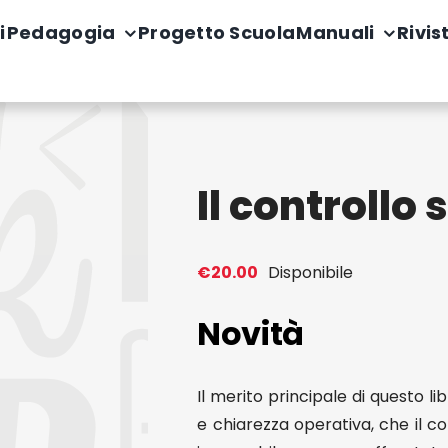
i
Pedagogia
Progetto Scuola
Manuali
Rivis
Il controllo 
€
20.00
Disponibile
Novità
Il merito principale di questo li
e chiarezza operativa, che il c