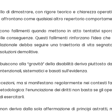
llo di dimostrare, con rigore teorico e chiarezza operativ
la affrontano come qualsiasi altro repertorio comportame
ducono fallimenti quando mettono in atto tentativi sporadi
e conseguenze. Questi fallimenti rinforzano l’idea che 
elazionale debba seguire una traiettoria di vita segnata
soluzioni demolitive.
buiscono alla “gravità” della disabilità deriva piuttosto 
ntenzionali, sistematici e basati sull’evidenza.
zioni, ma si manifestano regolarmente nei contesti fami
odologica: l’enunciazione dei diritti non basta se gli ope
 esercitarli.
non deriva dalla sola affermazione di principi astratti, 