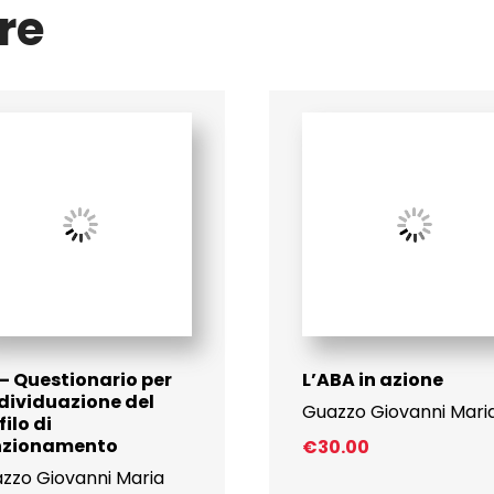
re
 – Questionario per
L’ABA in azione
ndividuazione del
Guazzo Giovanni Mari
filo di
nzionamento
€
30.00
zzo Giovanni Maria