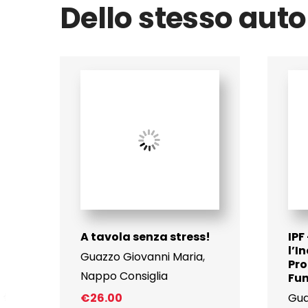
Dello stesso auto
A tavola senza stress!
IPF
l’I
Guazzo Giovanni Maria
,
Pro
Nappo Consiglia
Fu
€
26.00
Gua