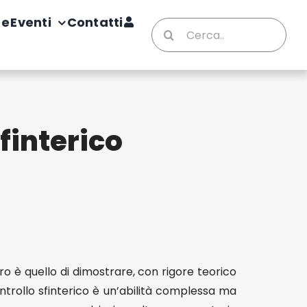
te
Eventi
Contatti
Cerca
per:
sfinterico
bro è quello di dimostrare, con rigore teorico
ontrollo sfinterico è un’abilità complessa ma