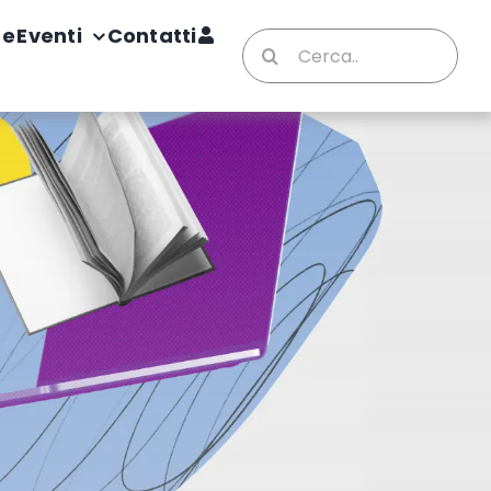
te
Eventi
Contatti
Cerca
per: