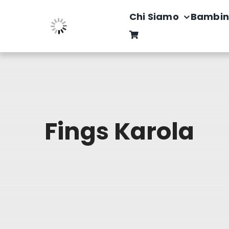
Salta
Chi Siamo
Bambin
al
contenuto
Fings Karola