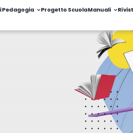
i
Pedagogia
Progetto Scuola
Manuali
Rivis