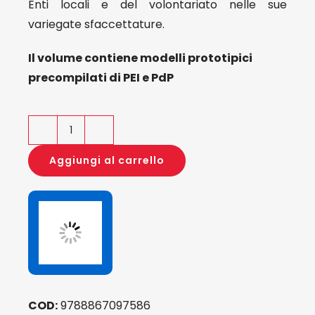
Enti locali e del volontariato nelle sue
variegate sfaccettature.
Il volume contiene modelli prototipici
precompilati di PEI e PdP
Redigere
il
Aggiungi al carrello
nuovo
PEI
e
il
PDP
in
chiave
COD:
9788867097586