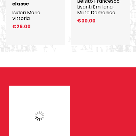
Belsito Francesco
,
classe
Lisanti Emiliana
,
Isidori Maria
Milito Domenico
Vittoria
€
30.00
€
26.00