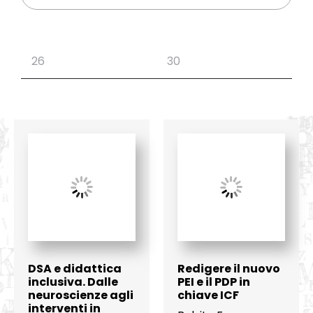
DSA e didattica
Redigere il nuovo
inclusiva. Dalle
PEI e il PDP in
neuroscienze agli
chiave ICF
interventi in