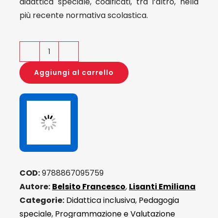
didattica speciale, codificati, tra l’altro, nella
più recente normativa scolastica.
Il
nuovo
Aggiungi al carrello
PEI
quantità
COD:
9788867095759
Autore:
Belsito Francesco
,
Lisanti Emiliana
Categorie:
Didattica inclusiva
,
Pedagogia
speciale
,
Programmazione e Valutazione