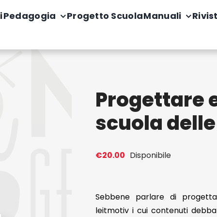
i
Pedagogia
Progetto Scuola
Manuali
Rivis
Progettare e
scuola dell
€
20.00
Disponibile
Sebbene parlare di progett
leitmotiv i cui contenuti debba