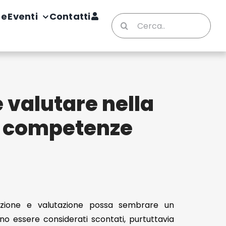
te
Eventi
Contatti
Cerca
per:
 valutare nella
e competenze
azione e valutazione possa sembrare un
no essere considerati scontati, purtuttavia