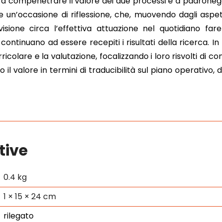
a compenetrare il valore dei due processi e a padroneggi
e un’occasione di riflessione, che, muovendo dagli aspet
visione circa l’effettiva attuazione nel quotidiano fare
ontinuano ad essere recepiti i risultati della ricerca. In 
icolare e la valutazione, focalizzando i loro risvolti di con
il valore in termini di traducibilità sul piano operativo,
tive
0.4 kg
1 × 15 × 24 cm
rilegato