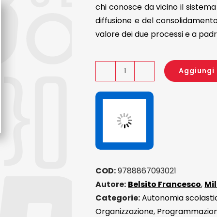
chi conosce da vicino il sistem
diffusione e del consolidamento
valore dei due processi e a padr
Aggiungi 
Progettare
e
valutare
nella
scuola
delle
competenze
COD:
9788867093021
quantità
Autore:
Belsito Francesco
,
Mi
Categorie:
Autonomia scolasti
Organizzazione
,
Programmazione