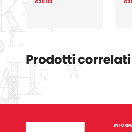
€
30.00
€
3
Prodotti correlati
INFORM