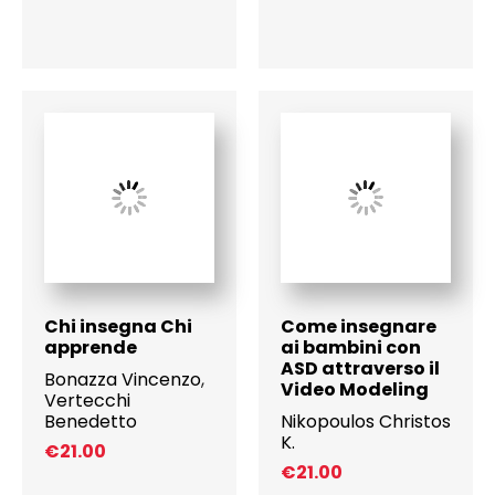
Chi insegna Chi
Come insegnare
apprende
ai bambini con
ASD attraverso il
Bonazza Vincenzo
,
Video Modeling
Vertecchi
Benedetto
Nikopoulos Christos
K.
€
21.00
€
21.00