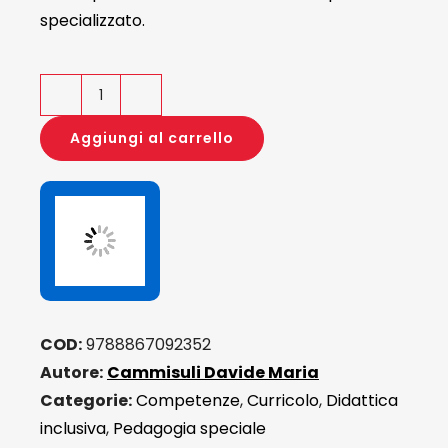
specializzato.
Contributi
di
Aggiungi al carrello
Didattica
Speciale
quantità
COD:
9788867092352
Autore:
Cammisuli Davide Maria
Categorie:
Competenze
,
Curricolo
,
Didattica
inclusiva
,
Pedagogia speciale