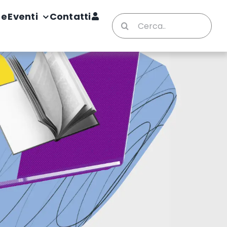
te
Eventi
Contatti
Cerca
per: