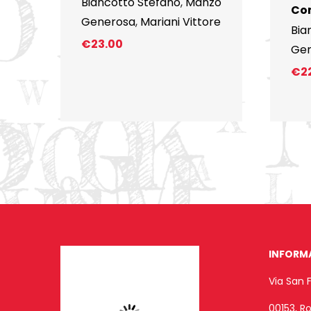
Biancotto Stefano
,
Manzo
Co
Generosa
,
Mariani Vittore
Bia
€
23.00
Ge
€
2
INFORM
Via San 
00153, 