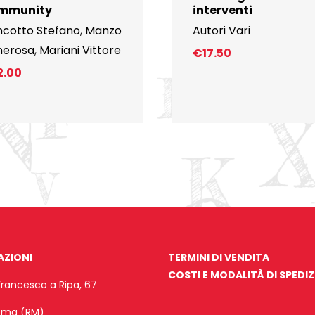
mmunity
interventi
ncotto Stefano
,
Manzo
Autori Vari
nerosa
,
Mariani Vittore
€
17.50
2.00
AZIONI
TERMINI DI VENDITA
COSTI E MODALITÀ DI SPEDI
Francesco a Ripa, 67
Roma (RM)