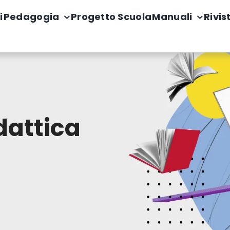
i
Pedagogia
Progetto Scuola
Manuali
Rivis
dattica