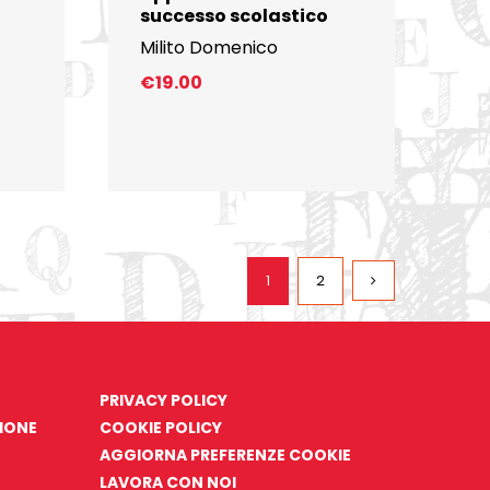
successo scolastico
Milito Domenico
€
19.00
1
2
PRIVACY POLICY
ZIONE
COOKIE POLICY
AGGIORNA PREFERENZE COOKIE
LAVORA CON NOI