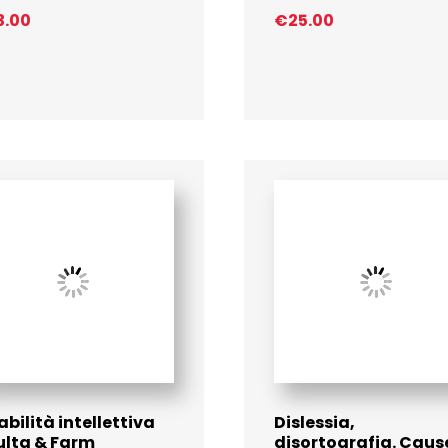
3.00
€
25.00
abilità intellettiva
Dislessia,
ulta & Farm
disortografia. Caus