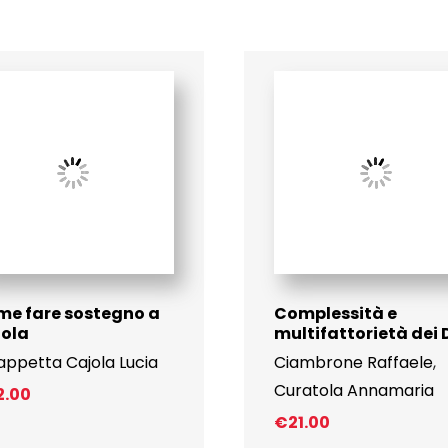
e fare sostegno a
Complessità e
uola
multifattorietà dei
appetta Cajola Lucia
Ciambrone Raffaele
,
Curatola Annamaria
2.00
€
21.00