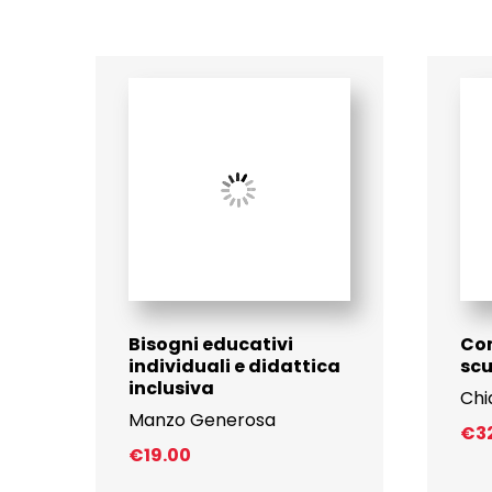
Bisogni educativi
Com
individuali e didattica
sc
inclusiva
Chi
Manzo Generosa
€
3
€
19.00