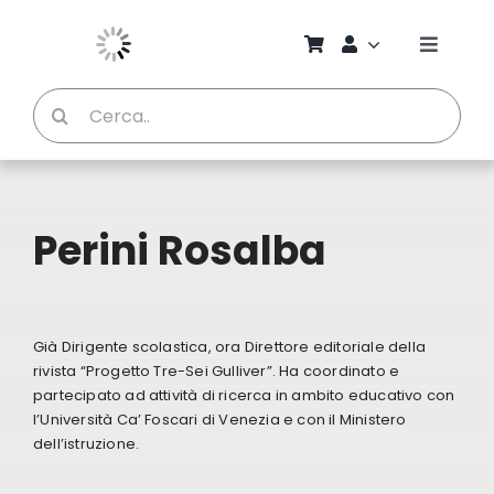
Salta
al
Toggle
contenuto
Naviga
Cerca
Chi S
per:
Bambi
Perini Rosalba
Pedag
Proget
Già Dirigente scolastica, ora Direttore editoriale della
rivista “Progetto Tre-Sei Gulliver”. Ha coordinato e
Manual
partecipato ad attività di ricerca in ambito educativo con
l’Università Ca’ Foscari di Venezia e con il Ministero
dell’istruzione.
Riviste