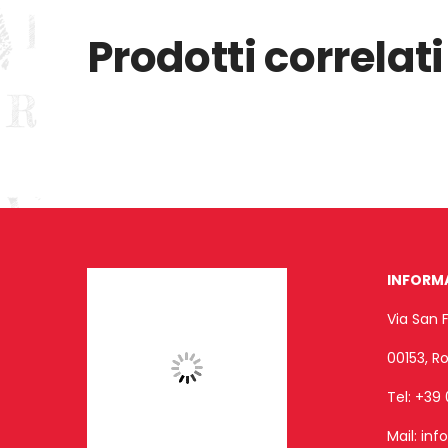
Prodotti correlati
INFORM
Via San 
00153, 
Tel:
+39 
Mail:
inf