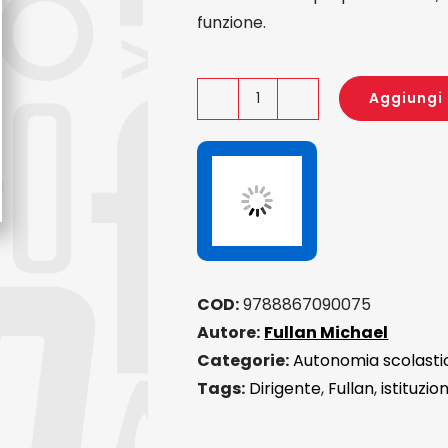
funzione.
Aggiungi 
Dirigere
una
scuola
quantità
COD:
9788867090075
Autore:
Fullan Michael
Categorie:
Autonomia scolasti
Tags:
Dirigente
,
Fullan
,
istituzio