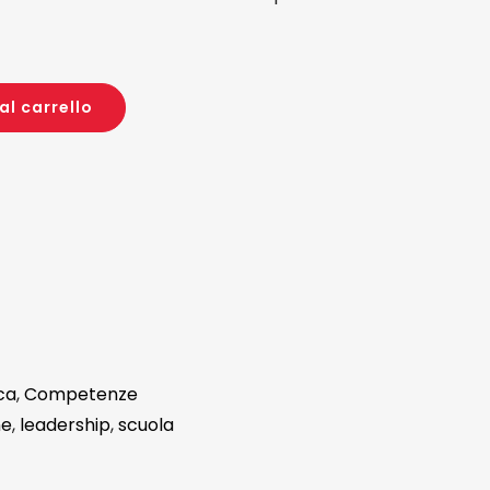
al carrello
ca
,
Competenze
ne
,
leadership
,
scuola