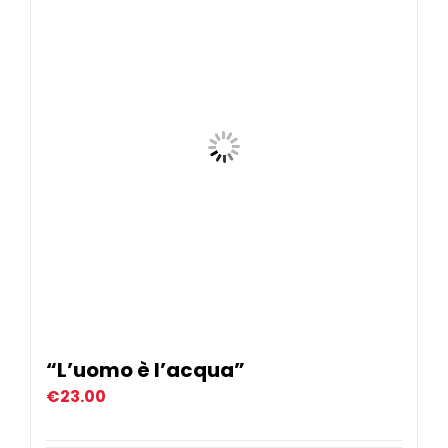
Eventi
Contat
Profilo
Carrel
“L’uomo è l’acqua”
€
23.00