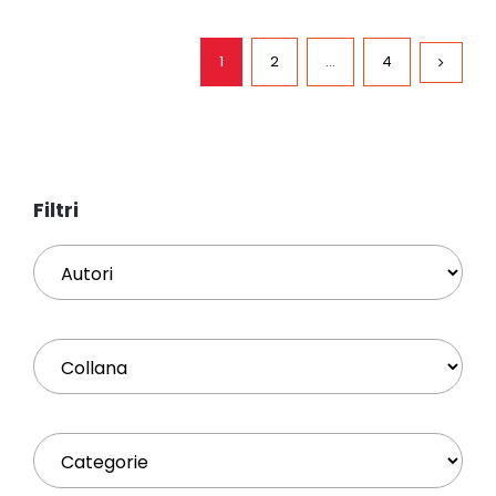
1
2
…
4
Filtri