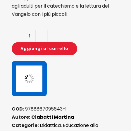
agli adulti per il catechismo e la lettura del
Vangelo con i più piccoli.
Beatitudini
e
Aggiungi al carrello
padre
nostro
nel
Vangelo
Di
Matteo
quantità
COD:
9788867095643-1
Autore:
Ciabatti Martina
Categorie:
Didattica
,
Educazione alla