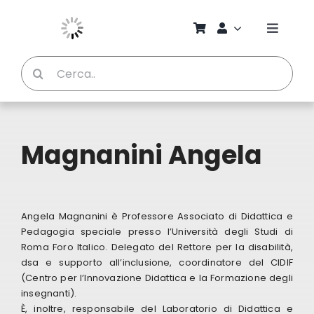
Salta
al
Toggle
contenuto
Naviga
Cerca
Chi S
per:
Bambi
Magnanini Angela
Pedag
Proget
Angela Magnanini è Professore Associato di Didattica e
Pedagogia speciale presso l’Università degli Studi di
Roma Foro Italico. Delegato del Rettore per la disabilità,
Manual
dsa e supporto all’inclusione, coordinatore del CIDIF
(Centro per l’Innovazione Didattica e la Formazione degli
insegnanti).
Riviste
È, inoltre, responsabile del Laboratorio di Didattica e