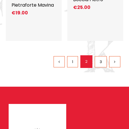
Pietraforte Mavina
€
25.00
€
19.00
2
1
3