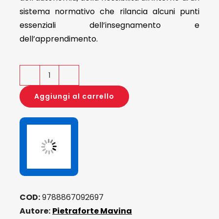
sistema normativo che rilancia alcuni punti
essenziali dell’insegnamento e
dell’apprendimento.
Il
punto
Aggiungi al carrello
sulla
normativa
e
sulla
didattica
per
competenze
COD:
9788867092697
quantità
Autore:
Pietraforte Mavina