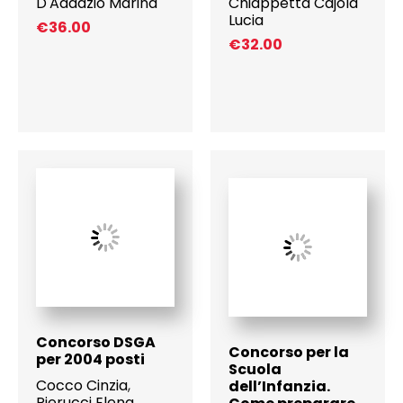
D'Addazio Marina
Chiappetta Cajola
Lucia
€
36.00
€
32.00
Concorso DSGA
Concorso per la
per 2004 posti
Scuola
Cocco Cinzia
,
dell’Infanzia.
Pierucci Elena
,