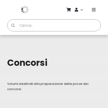
Salta
al
Toggle
contenuto
Naviga
Cerca
Chi S
per:
Bambi
Pedag
Concorsi
Proget
Volumi destinati alla preparazione delle prove dei
Manual
concorsi
Riviste