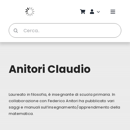
Salta
al
Toggle
contenuto
Naviga
Cerca
Chi S
per:
Bambi
Anitori Claudio
Pedag
Proget
Laureato in filosofia, è insegnante di scuola primaria. In
collaborazione con Federico Anitori ha pubblicato vari
Manual
saggi e manuali sull’insegnamento/apprendimento della
matematica.
Riviste