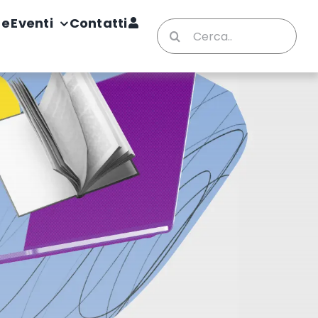
te
Eventi
Contatti
Cerca
per: