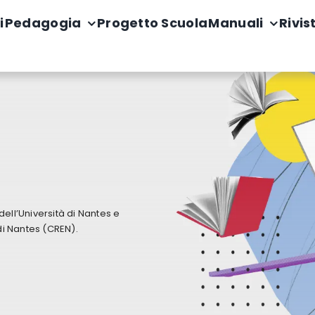
i
Pedagogia
Progetto Scuola
Manuali
Rivis
ell’Università di Nantes e
di Nantes (CREN).