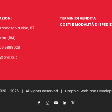
AZIONI
TERMINI DI VENDITA
COSTI E MODALITÀ DI SPEDI
Francesco a Ripa, 67
Roma (RM)
06 5898028
o@anicia.it
2020 -
2026 | All Rights Reserved |
Graphic, Web and Develo
Facebook
Instagram
YouTube
LinkedIn
X