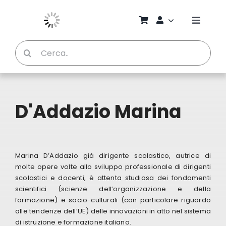
Salta
al
Toggle
contenuto
Naviga
Cerca
Chi S
per:
Bambi
D'Addazio Marina
Pedag
Proget
Marina D’Addazio già dirigente scolastico, autrice di
molte opere volte allo sviluppo professionale di dirigenti
scolastici e docenti, è attenta studiosa dei fondamenti
Manual
scientifici (scienze dell’organizzazione e della
formazione) e socio-culturali (con particolare riguardo
alle tendenze dell’UE) delle innovazioni in atto nel sistema
Riviste
di istruzione e formazione italiano.