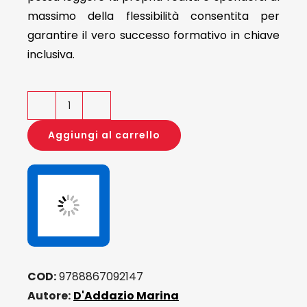
massimo della flessibilità consentita per
garantire il vero successo formativo in chiave
inclusiva.
L'organizzazione
e
Aggiungi al carrello
la
gestione
delle
istituzioni
scolastiche
oggi
quantità
COD:
9788867092147
Autore:
D'Addazio Marina