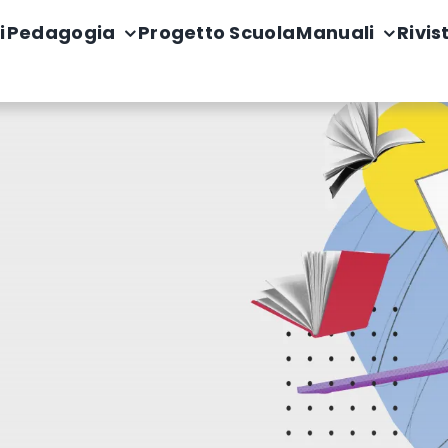
i
Pedagogia
Progetto Scuola
Manuali
Rivis