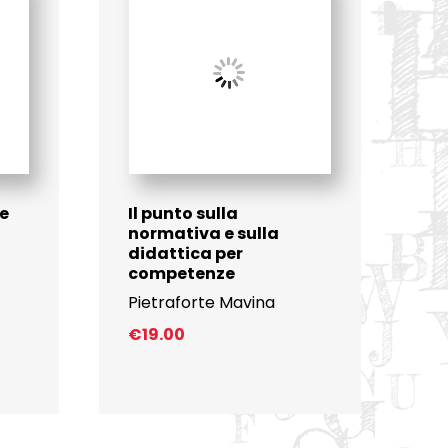
te
Il punto sulla
normativa e sulla
didattica per
competenze
Pietraforte Mavina
€
19.00