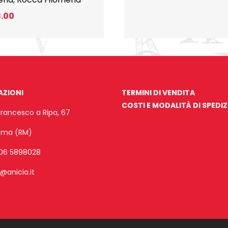
8.00
AZIONI
TERMINI DI VENDITA
COSTI E MODALITÀ DI SPEDI
Francesco a Ripa, 67
Roma (RM)
06 5898028
o@anicia.it