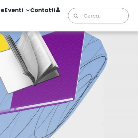
te
Eventi
Contatti
Cerca
per: