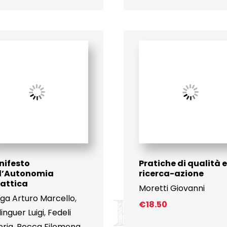
nifesto
Pratiche di qualità e
ll’Autonomia
ricerca-azione
attica
Moretti Giovanni
ega Arturo Marcello
,
€
18.50
linguer Luigi
,
Fedeli
eria
,
Rocca Filomena