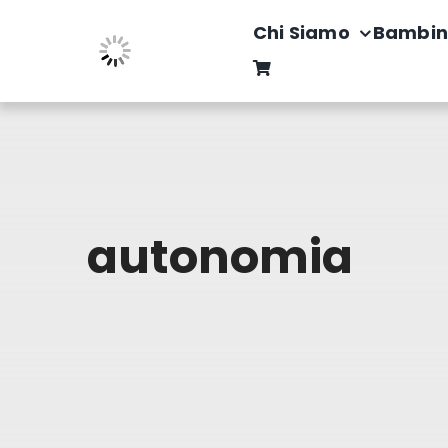
Salta
Chi Siamo
Bambin
al
contenuto
autonomia