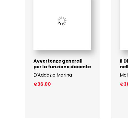
Avvertenze generali
Il 
per la funzione docente
ne
D'Addazio Marina
Mol
€
36.00
€
3