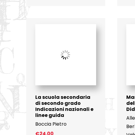
La scuola secondaria
Ma
di secondo grado
de
Indicazioni nazionali e
Did
linee guida
All
Boccia Pietro
Ber
€
24.00
Val