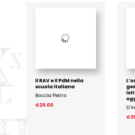
Il RAV e il PdM nella
L’o
scuola italiana
ges
ist
Boccia Pietro
og
€
25.00
D'A
€
3