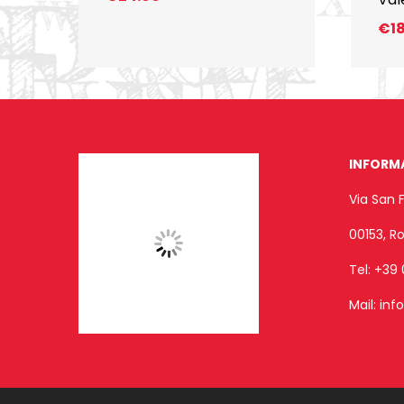
€
1
INFORM
Via San 
00153, 
Tel:
+39 
Mail:
inf