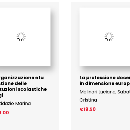
rganizzazione e la
La professione doce
tione delle
in dimensione euro
ituzioni scolastiche
Molinari Luciano
,
Sabat
gi
Cristina
ddazio Marina
€
19.50
5.00