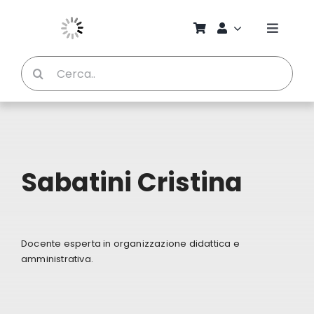
Salta
al
Toggle
contenuto
Naviga
Cerca
Chi S
per:
Bambi
Pedag
Sabatini Cristina
Proget
Docente esperta in organizzazione didattica e
Manual
amministrativa.
Riviste