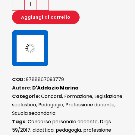
Guida
al
Aggiungi al carrello
concorso
per
personale
docente
-
D.lgs
59/2017
COD:
9788867093779
quantità
Autore:
D'Addazio Marina
Categorie:
Concorsi
,
Formazione
,
Legislazione
scolastica
,
Pedagogia
,
Professione docente
,
Scuola secondaria
Tags:
Concorso personale docente
,
D.lgs
59/2017
,
didattica
,
pedagogia
,
professione