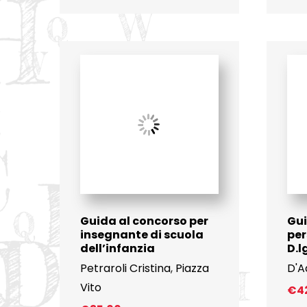
Guida al concorso per
Gui
insegnante di scuola
per
dell’infanzia
D.l
Petraroli Cristina
,
Piazza
D'A
Vito
€
4