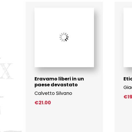
Eravamo liberi in un
Eti
paese devastato
Gia
Calvetto Silvano
€
1
€
21.00