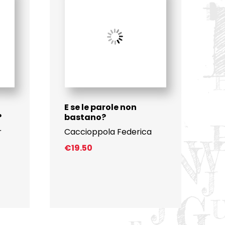
E se le parole non
?
bastano?
r
Caccioppola Federica
€
19.50