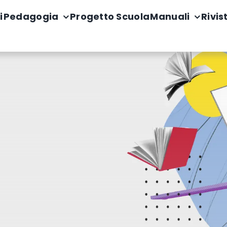
i
Pedagogia
Progetto Scuola
Manuali
Rivis