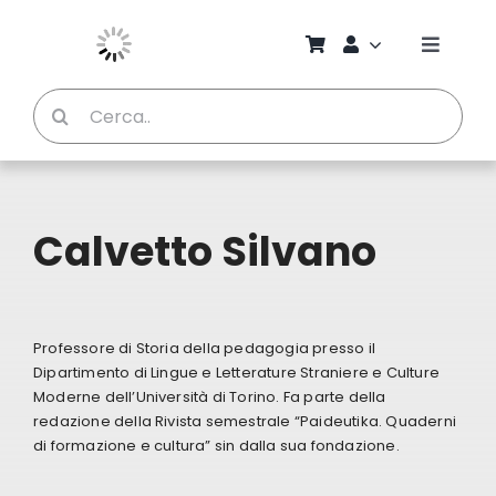
Salta
al
Toggle
contenuto
Naviga
Cerca
Chi S
per:
Bambi
Calvetto Silvano
Pedag
Proget
Professore di Storia della pedagogia presso il
Dipartimento di Lingue e Letterature Straniere e Culture
Manual
Moderne dell’Università di Torino. Fa parte della
redazione della Rivista semestrale “Paideutika. Quaderni
di formazione e cultura” sin dalla sua fondazione.
Riviste