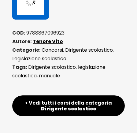
sue
competenze
giuridico-
amministrative
COD:
9788867096923
(nuova
Autore:
Tenore Vito
edizione)
Categorie:
Concorsi
,
Dirigente scolastico
,
quantità
Legislazione scolastica
Tags:
Dirigente scolastico
,
legislazione
scolastica
,
manuale
< Vedi tutti i corsi della categoria
Dirigente scolastico