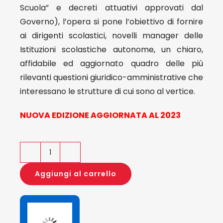
Scuola” e decreti attuativi approvati dal
Governo), l’opera si pone l’obiettivo di fornire
ai dirigenti scolastici, novelli manager delle
Istituzioni scolastiche autonome, un chiaro,
affidabile ed aggiornato quadro delle più
rilevanti questioni giuridico-amministrative che
interessano le strutture di cui sono al vertice.
NUOVA EDIZIONE AGGIORNATA AL 2023
Il
Dirigente
Aggiungi al carrello
scolastico
e
le