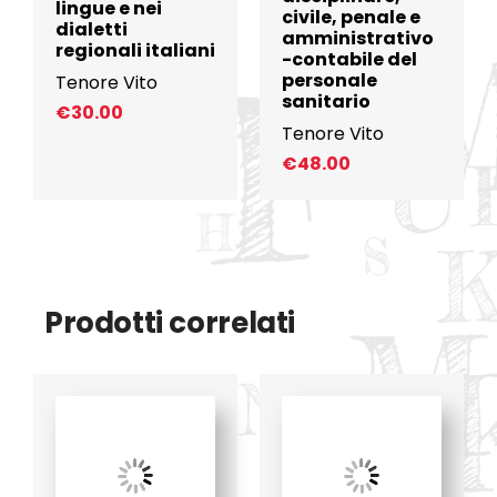
lingue e nei
civile, penale e
dialetti
amministrativo
regionali italiani
-contabile del
personale
Tenore Vito
sanitario
€
30.00
Tenore Vito
€
48.00
Prodotti correlati