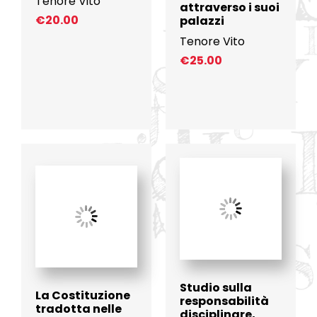
Tenore Vito
attraverso i suoi
€
20.00
palazzi
Tenore Vito
€
25.00
Studio sulla
La Costituzione
responsabilità
tradotta nelle
disciplinare,