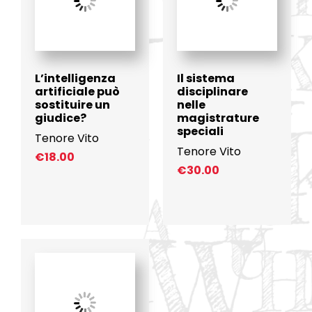
L’intelligenza
Il sistema
artificiale può
disciplinare
sostituire un
nelle
giudice?
magistrature
speciali
Tenore Vito
Tenore Vito
€
18.00
€
30.00