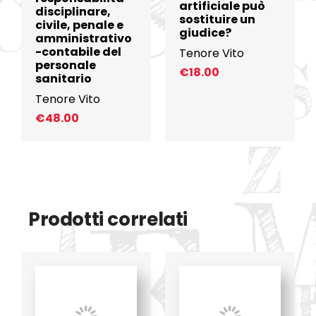
artificiale può
disciplinare,
sostituire un
civile, penale e
giudice?
amministrativo
-contabile del
Tenore Vito
personale
€
18.00
sanitario
Tenore Vito
€
48.00
Prodotti correlati