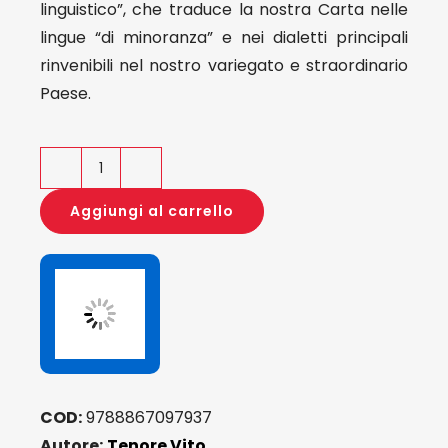
linguistico”, che traduce la nostra Carta nelle
lingue “di minoranza” e nei dialetti principali
rinvenibili nel nostro variegato e straordinario
Paese.
La
Costituzione
Aggiungi al carrello
tradotta
nelle
lingue
e
nei
dialetti
regionali
COD:
9788867097937
italiani
Autore:
Tenore Vito