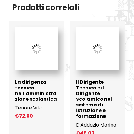
Prodotti correlati
La dirigenza
Il Dirigente
tecnica
Tecnico e il
nell’amministra
Dirigente
zione scolastica
Scolastico nel
sistema di
Tenore Vito
istruzione e
€
72.00
formazione
D'Addazio Marina
€
48.00