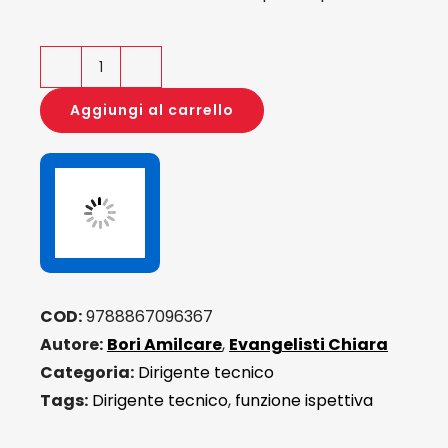
Il
dirigente
Aggiungi al carrello
tecnico
e
le
sfide
della
valutazione
quantità
COD:
9788867096367
Autore:
Bori Amilcare
,
Evangelisti Chiara
Categoria:
Dirigente tecnico
Tags:
Dirigente tecnico
,
funzione ispettiva