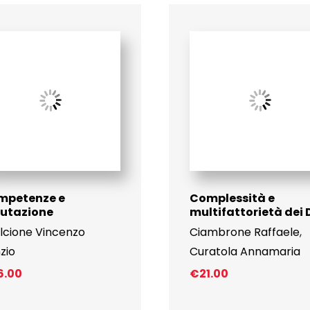
mpetenze e
Complessità e
lutazione
multifattorietà dei
lcione Vincenzo
Ciambrone Raffaele
,
zio
Curatola Annamaria
6.00
€
21.00