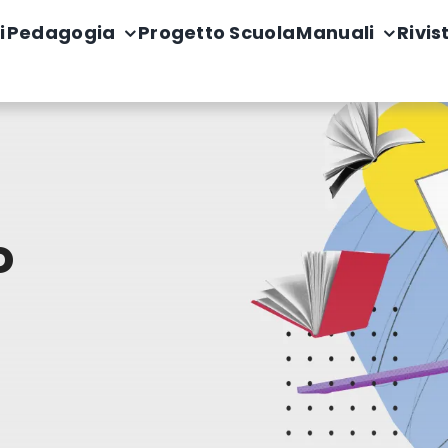
i
Pedagogia
Progetto Scuola
Manuali
Rivis
o