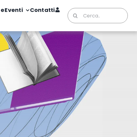
te
Eventi
Contatti
Cerca
per: