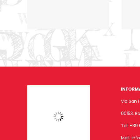
INFORM
Via San 
00153, 
Tel:
+39 
Mail:
inf