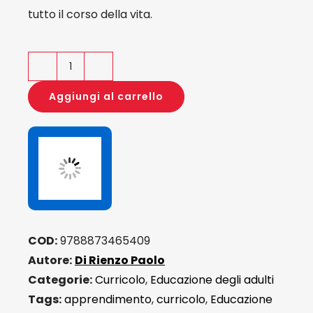
tutto il corso della vita.
Formazione
degli
Aggiungi al carrello
Adulti
e
Università
quantità
COD:
9788873465409
Autore:
Di Rienzo Paolo
Categorie:
Curricolo
,
Educazione degli adulti
Tags:
apprendimento
,
curricolo
,
Educazione