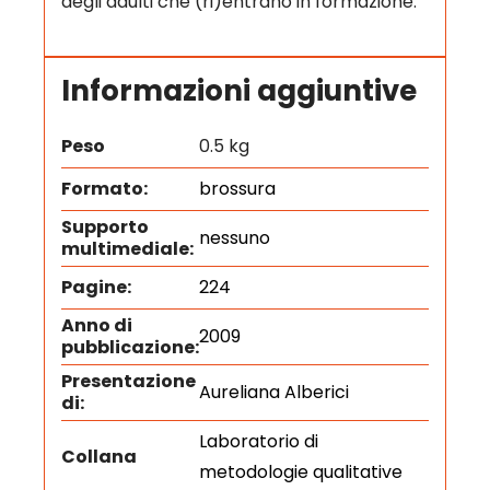
degli adulti che (ri)entrano in formazione.
Informazioni aggiuntive
Peso
0.5 kg
Formato:
brossura
Supporto
nessuno
multimediale:
Pagine:
224
Anno di
2009
pubblicazione:
Presentazione
Aureliana Alberici
di:
Laboratorio di
Collana
metodologie qualitative