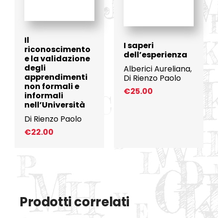
Il
I saperi
riconoscimento
dell’esperienza
e la validazione
degli
Alberici Aureliana
,
apprendimenti
Di Rienzo Paolo
non formali e
€
25.00
informali
nell’Università
Di Rienzo Paolo
€
22.00
Prodotti correlati