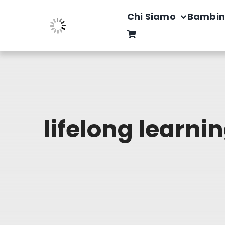
Salta
Chi Siamo
Bambin
al
contenuto
lifelong learni