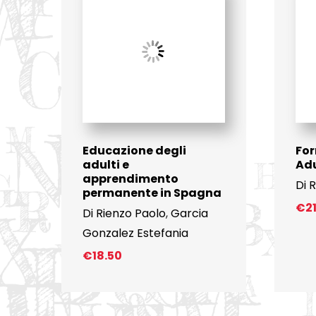
Educazione degli
For
adulti e
Adu
apprendimento
Di 
permanente in Spagna
€
2
Di Rienzo Paolo
,
Garcia
Gonzalez Estefania
€
18.50