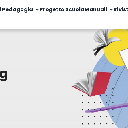
i
Pedagogia
Progetto Scuola
Manuali
Rivis
ng