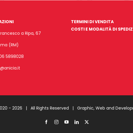
AZIONI
TERMINI DI VENDITA
COSTI E MODALITÀ DI SPEDI
Francesco a Ripa, 67
Roma (RM)
06 5898028
o@anicia.it
2020 -
2026 | All Rights Reserved |
Graphic, Web and Develo
Facebook
Instagram
YouTube
LinkedIn
X