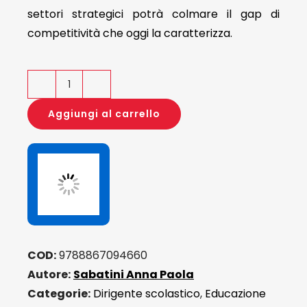
settori strategici potrà colmare il gap di
competitività che oggi la caratterizza.
Trasformazione
digitale
Aggiungi al carrello
e
competitività
quantità
COD:
9788867094660
Autore:
Sabatini Anna Paola
Categorie:
Dirigente scolastico
,
Educazione