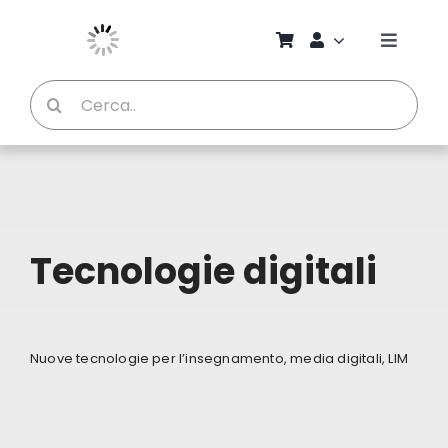
Salta
al
Toggle
contenuto
Naviga
Cerca
Chi S
per:
Bambi
Pedag
Tecnologie digitali
Proget
Manual
Nuove tecnologie per l’insegnamento, media digitali, LIM
Riviste