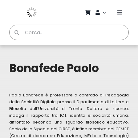
Salta
al
Toggle
contenuto
Naviga
Cerca
Chi S
per:
Bambi
Bonafede Paolo
Pedag
Proget
Paolo Bonafede è professore a contratto di Pedagogia
della Socialità Digitale presso il Dipartimento di Lettere e
Filosofia dell’Università di Trento. Dottore di ricerca,
Manual
indaga il rapporto tra ICT, identità e socialità umana,
affrontato secondo uno sguardo filosofico-educativo.
Socio della Siped e del CIRSE, è infine membro del CEMET
Riviste
(Centro di ricerca su Educazione, MEdia e Tecnologie)