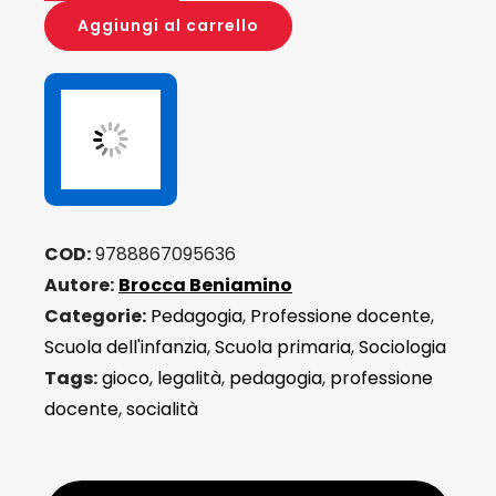
scuola
Aggiungi al carrello
in
cammino
quantità
COD:
9788867095636
Autore:
Brocca Beniamino
Categorie:
Pedagogia
,
Professione docente
,
Scuola dell'infanzia
,
Scuola primaria
,
Sociologia
Tags:
gioco
,
legalità
,
pedagogia
,
professione
docente
,
socialità