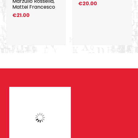
Marzullo Rossella
,
€
20.00
Mattei Francesco
€
21.00