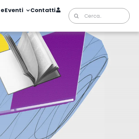
te
Eventi
Contatti
Cerca
per: