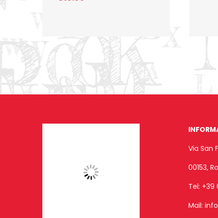
INFORM
Via San 
00153, 
Tel:
+39 
Mail:
inf