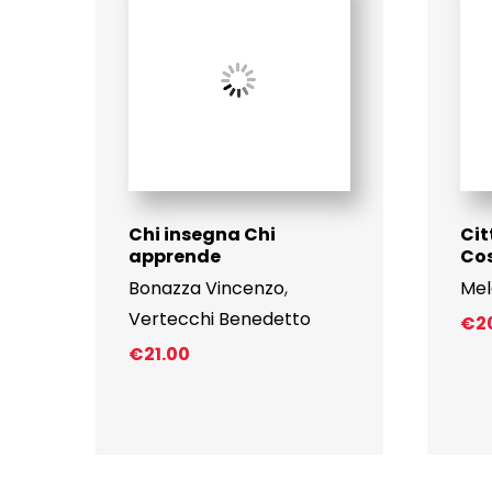
Chi insegna Chi
Cit
apprende
Cos
Bonazza Vincenzo
,
Mel
Vertecchi Benedetto
€
2
€
21.00