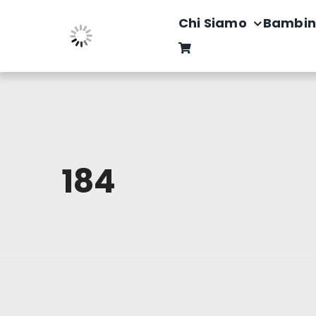
Salta
Chi Siamo
Bambin
al
contenuto
184