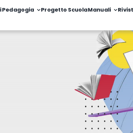
i
Pedagogia
Progetto Scuola
Manuali
Rivis