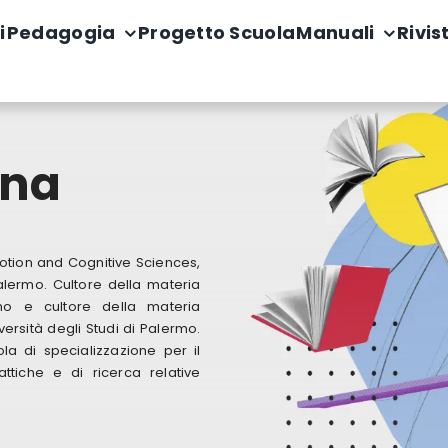
i
Pedagogia
Progetto Scuola
Manuali
Rivis
ina
otion and Cognitive Sciences,
Palermo. Cultore della materia
mo e cultore della materia
rsità degli Studi di Palermo.
la di specializzazione per il
attiche e di ricerca relative