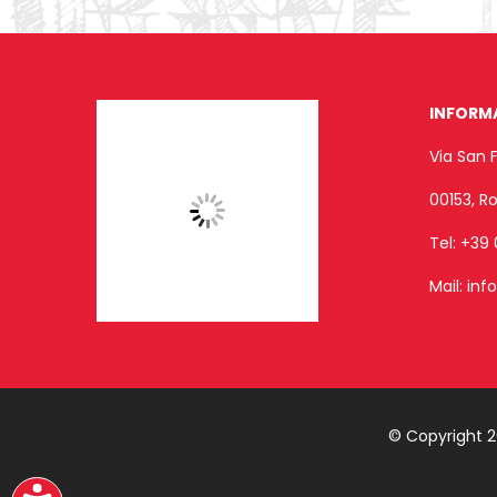
INFORM
Via San 
00153, 
Tel:
+39 
Mail:
inf
© Copyright 