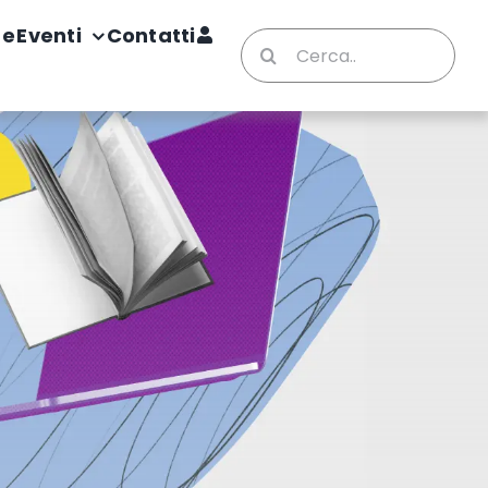
te
Eventi
Contatti
Cerca
per: