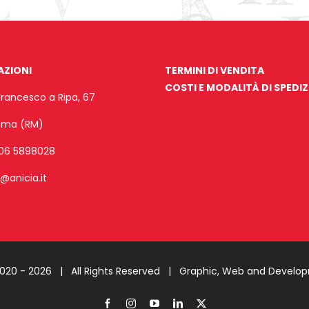
AZIONI
TERMINI DI VENDITA
COSTI E MODALITÀ DI SPEDI
Francesco a Ripa, 67
Roma (RM)
06 5898028
o@anicia.it
2020 -
2026 | All Rights Reserved |
Graphic, Web and Develo
Facebook
Instagram
YouTube
LinkedIn
X