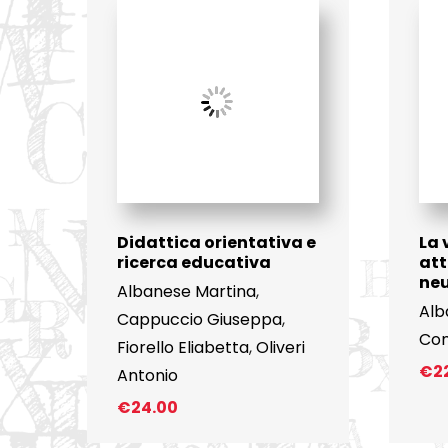
Didattica orientativa e
La 
ricerca educativa
att
ne
Albanese Martina
,
Alb
Cappuccio Giuseppa
,
Co
Fiorello Eliabetta
,
Oliveri
€
2
Antonio
€
24.00