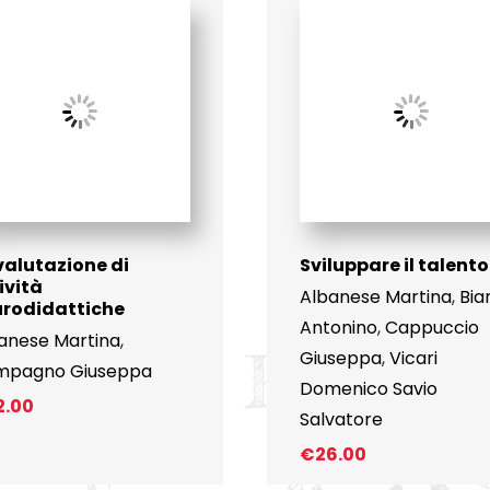
valutazione di
Sviluppare il talento
ività
Albanese Martina
,
Bia
urodidattiche
Antonino
,
Cappuccio
anese Martina
,
Giuseppa
,
Vicari
mpagno Giuseppa
Domenico Savio
2.00
Salvatore
€
26.00