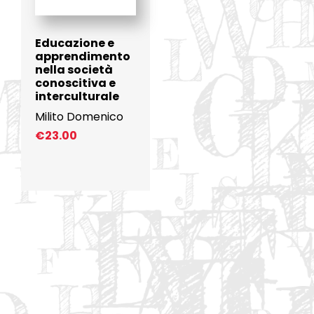
Educazione e
apprendimento
nella società
conoscitiva e
interculturale
Milito Domenico
€
23.00