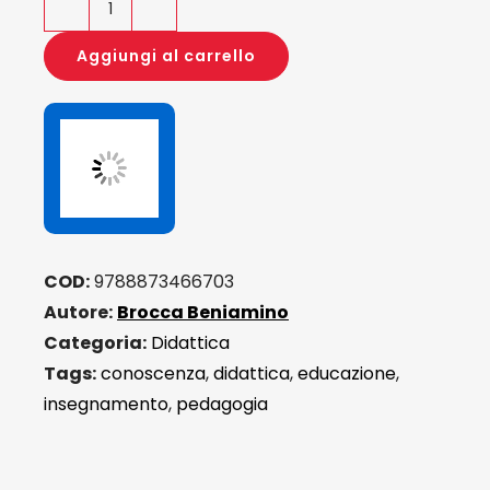
Dalla
meraviglia
Aggiungi al carrello
al
sapere
quantità
COD:
9788873466703
Autore:
Brocca Beniamino
Categoria:
Didattica
Tags:
conoscenza
,
didattica
,
educazione
,
insegnamento
,
pedagogia