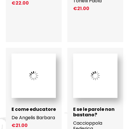
Tonelli Paola
€
22.00
€
21.00
E come educatore
E se le parole non
bastano?
De Angelis Barbara
Caccioppola
€
21.00
Federica