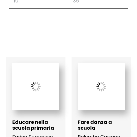
Educare nella
Fare danza a
scuola primaria
scuola
Farina Tommaso
Palumbo Carmen