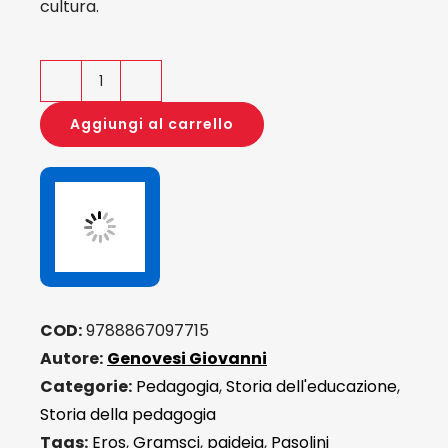
cultura.
Paideia
quantità
Aggiungi al carrello
COD:
9788867097715
Autore:
Genovesi Giovanni
Categorie:
Pedagogia
,
Storia dell'educazione
,
Storia della pedagogia
Tags:
Eros
,
Gramsci
,
paideia
,
Pasolini