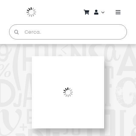
Salta
al
Toggle
contenuto
Naviga
Cerca
Chi S
per:
Bambi
Pedag
Proget
Manual
Riviste