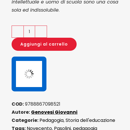
intellettuale e uomo di scuola sono una cosa
sola ed indissolubile
.
Pier
Paolo
Aggiungi al carrello
Pasolini
quantità
COD:
9788867098521
Autore:
Genovesi Giovanni
Categorie:
Pedagogia
,
Storia dell'educazione
Tags:
Novecento
,
Pasolini
,
pedagogia