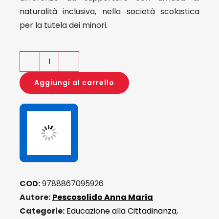
naturalità inclusiva, nella società scolastica
per la tutela dei minori.
La
Paideia
Aggiungi al carrello
contemporanea
e
le
diverse
tipologie
di
Famiglie
COD:
9788867095926
quantità
Autore:
Pescosolido Anna Maria
Categorie:
Educazione alla Cittadinanza
,